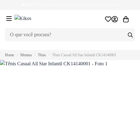
🚚
FRETE GRÁTIS
para Sul e Sudeste a partir de R$149,99
Home
Menina
Tênis
Tênis Casual All Star Infantil CK14140001