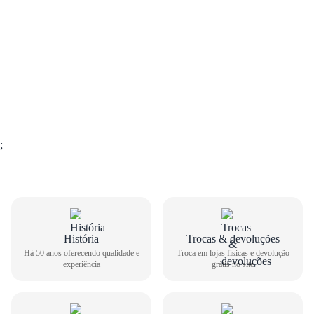
;
GUIA DE TAMANHOS
História
Trocas & devoluções
Há 50 anos oferecendo qualidade e
Troca em lojas físicas e devolução
experiência
grátis no site
Tênis Casual All Star Infantil CK14140001
Como medir seu pé