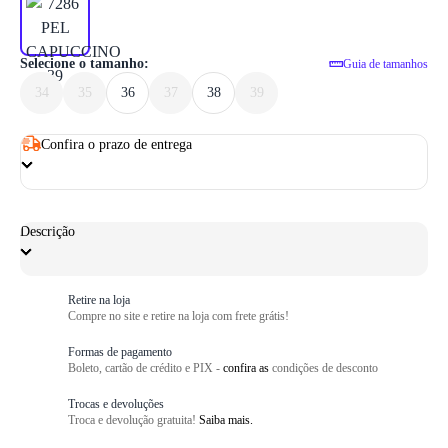
1
/ 6
Selecione o tamanho:
Guia de tamanhos
34
35
36
37
38
39
Confira o prazo de entrega
Descrição
Retire na loja
Compre no site e retire na loja com frete grátis!
Formas de pagamento
Boleto, cartão de crédito e PIX -
confira as
condições de desconto
Trocas e devoluções
Troca e devolução gratuita!
Saiba mais.