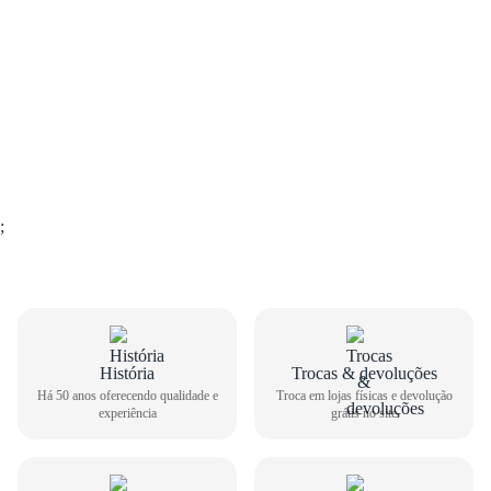
;
GUIA DE TAMANHOS
História
Trocas & devoluções
Há 50 anos oferecendo qualidade e
Troca em lojas físicas e devolução
experiência
grátis no site
Scarpin Vizzano Feminino 1290.500
Como medir seu pé