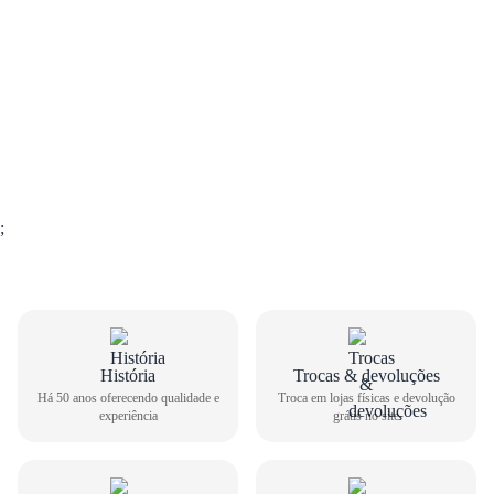
;
GUIA DE TAMANHOS
História
Trocas & devoluções
Há 50 anos oferecendo qualidade e
Troca em lojas físicas e devolução
experiência
grátis no site
Sandália Salto Bloco Vero K Feminino 74150
Como medir seu pé