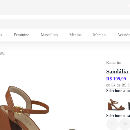
as
Feminino
Masculino
Menina
Menino
Acessór
1202
Ramarim
Sandália
R$ 199,99
ou 6x de R$ 3
Selecione a c
Selecione o 
33
34