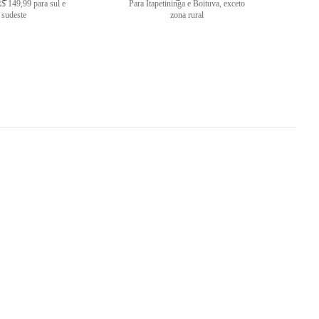
$ 149,99 para sul e
Para Itapetininga e Boituva, exceto
sudeste
zona rural