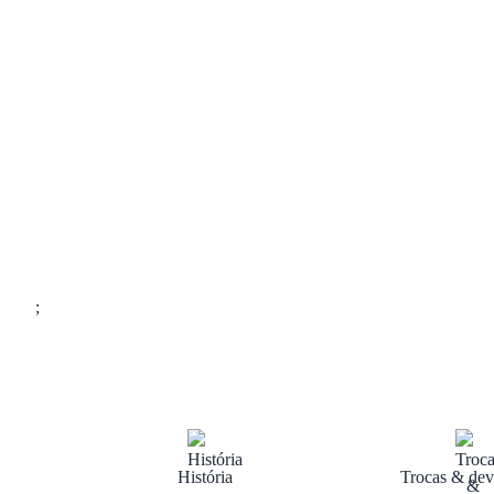
;
História
Trocas & dev