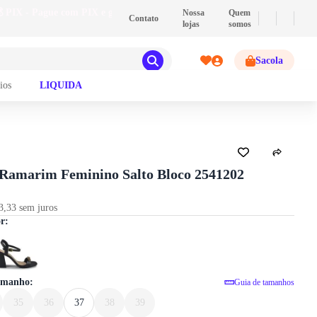
💰
PIX
- Pague com PIX e ganhe 2% de descont
Nossa
Quem
Contato
lojas
somos
Sacola
ios
LIQUIDA
GUIA DE TAMANHOS
 Ramarim Feminino Salto Bloco 2541202
3,33 sem juros
Sandália Ramarim Feminino Salto Blo
or:
tamanho:
Guia de tamanhos
35
36
37
38
39