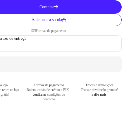
Como medir seu pé
Comprar
1
Centralize o seu pé em uma folha
Adicionar à sacola
2
Faça um risco a partir do seu cal
Formas de pagamento
3
Repita o risco na frente do dedão
prazo de entrega
4
Meça o comprimento entre as dua
a loja
Formas de pagamento
Trocas e devoluções
 retire na loja
Boleto, cartão de crédito e PIX -
Troca e devolução gratuita!
 grátis!
confira as
condições de
Saiba mais.
desconto