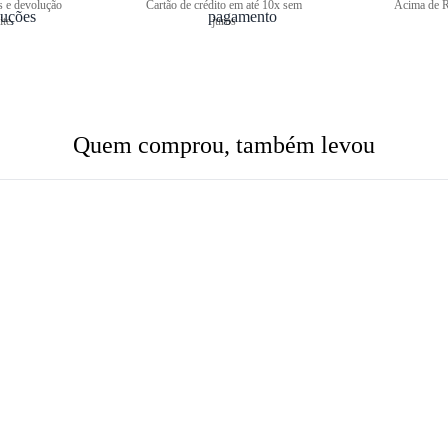
s e devolução
Cartão de crédito em até 10x sem
Acima de R
ite
juros
Quem comprou, também levou