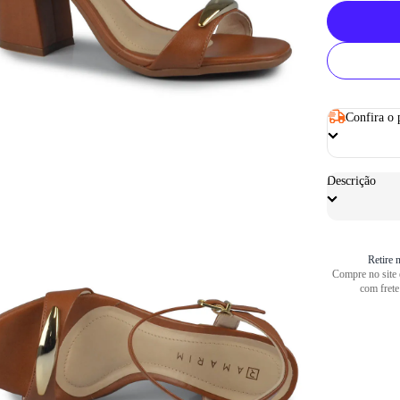
Confira o 
Descrição
Retire n
Compre no site e
com frete