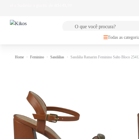
🚚
FRETE GRÁTIS
para Sul e Sudeste a partir de R$149,99
Todas as categori
Home
Feminino
Sandálias
Sandália Ramarim Feminino Salto Bloco 254