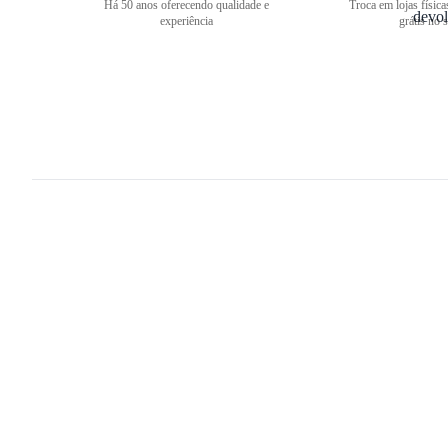
Há 50 anos oferecendo qualidade e
Troca em lojas física
experiência
grátis no s