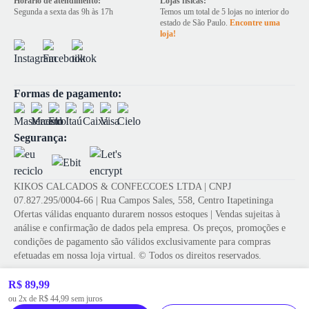
Horário de atendimento:
Lojas físicas:
Segunda a sexta das 9h às 17h
Temos um total de 5 lojas no interior do
estado de São Paulo.
Encontre uma
loja!
Formas de pagamento:
Segurança:
KIKOS CALCADOS & CONFECCOES LTDA | CNPJ
07.827.295/0004-66 | Rua Campos Sales, 558, Centro Itapetininga
Ofertas válidas enquanto durarem nossos estoques | Vendas sujeitas à
análise e confirmação de dados pela empresa. Os preços, promoções e
condições de pagamento são válidos exclusivamente para compras
efetuadas em nossa loja virtual. © Todos os direitos reservados.
R$ 89,99
Tecnologia de e-commerce
ou 2x de R$ 44,99 sem juros