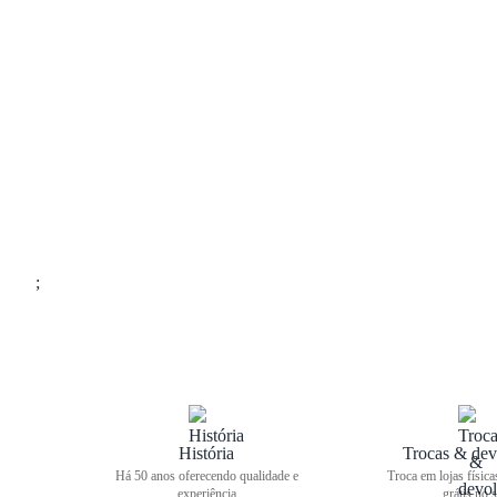
;
História
Trocas & dev
Há 50 anos oferecendo qualidade e
Troca em lojas física
experiência
grátis no s