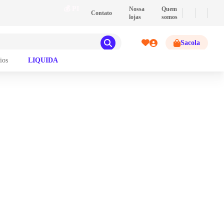
💰
PIX
- Pague com PIX e ganhe 2% de descont
Nossa
Quem
Contato
lojas
somos
Sacola
ios
LIQUIDA