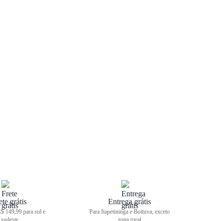
ete grátis
Entrega grátis
$ 149,99 para sul e
Para Itapetininga e Boituva, exceto
sudeste
zona rural