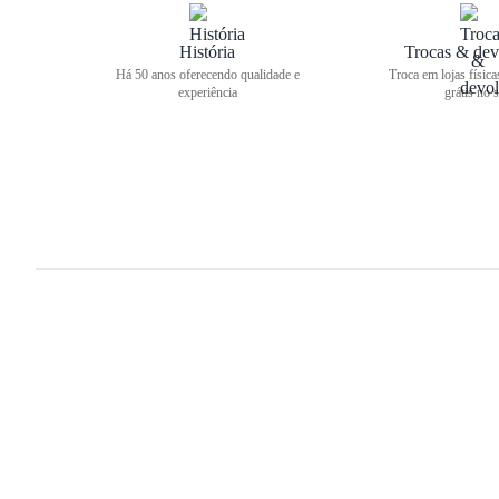
História
Trocas & dev
Há 50 anos oferecendo qualidade e
Troca em lojas física
experiência
grátis no s