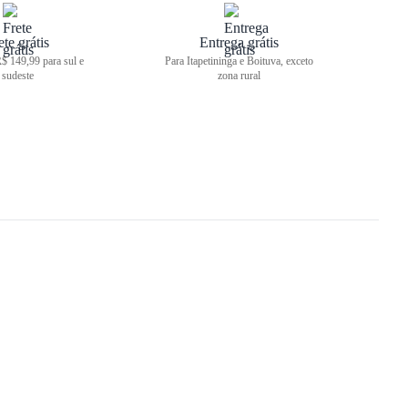
ete grátis
Entrega grátis
$ 149,99 para sul e
Para Itapetininga e Boituva, exceto
sudeste
zona rural