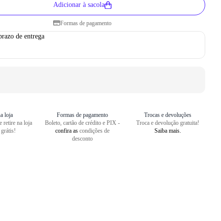
Adicionar à sacola
Formas de pagamento
prazo de entrega
a loja
Formas de pagamento
Trocas e devoluções
 retire na loja
Boleto, cartão de crédito e PIX -
Troca e devolução gratuita!
 grátis!
confira as
condições de
Saiba mais.
desconto