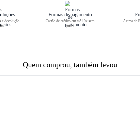
oluções
Formas de pagamento
Fr
s e devolução
Cartão de crédito em até 10x sem
Acima de R
ite
juros
Quem comprou, também levou