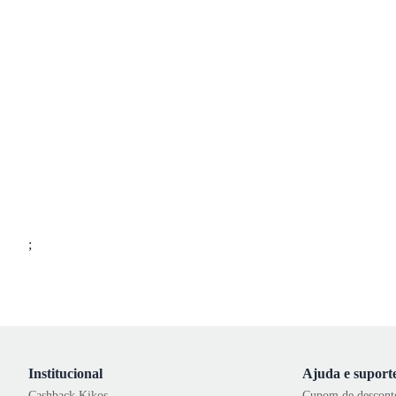
;
Institucional
Ajuda e suport
Cashback Kikos
Cupom de descont