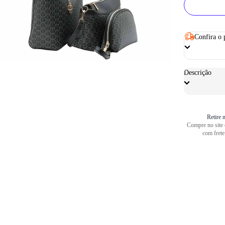
Confira o 
Descrição
Retire n
Compre no site e
com frete