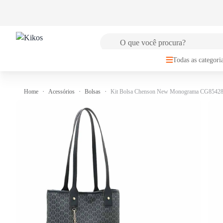
🚚
FRETE GRÁTIS
para Sul e Sudeste a partir de R$149,99
Todas as categori
Home
Acessórios
Bolsas
Kit Bolsa Chenson New Monograma CG8542