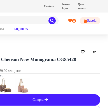
💰
PIX
- Pague com PIX e ganhe 2% de descont
Nossa
Quem
Contato
lojas
somos
Sacola
ios
LIQUIDA
sa Chenson New Monograma CG85428
39,99 sem juros
or:
Comprar