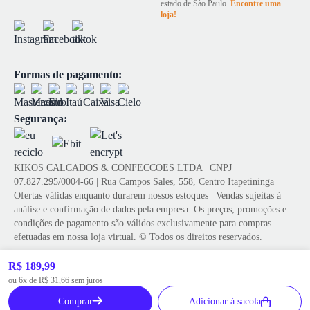
estado de São Paulo.
Encontre uma
loja!
Formas de pagamento:
Segurança:
KIKOS CALCADOS & CONFECCOES LTDA | CNPJ
07.827.295/0004-66 | Rua Campos Sales, 558, Centro Itapetininga
Ofertas válidas enquanto durarem nossos estoques | Vendas sujeitas à
análise e confirmação de dados pela empresa. Os preços, promoções e
condições de pagamento são válidos exclusivamente para compras
efetuadas em nossa loja virtual. © Todos os direitos reservados.
R$ 189,99
Tecnologia de e-commerce
ou 6x de R$ 31,66 sem juros
Desenvolvido por
Comprar
Adicionar à sacola
Powered by