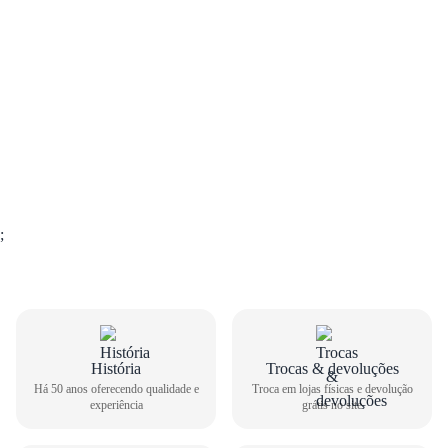
;
História
Trocas & devoluções
GUIA DE TAMANHOS
Há 50 anos oferecendo qualidade e
Troca em lojas físicas e devolução
experiência
grátis no site
Chinelo Havaianas Masculino Top Logomania 2