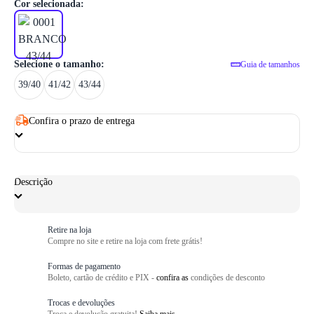
1
/ 3
Cor selecionada:
Selecione o tamanho:
Guia de tamanhos
39/40
41/42
43/44
Confira o prazo de entrega
Descrição
Retire na loja
Compre no site e retire na loja com frete grátis!
Formas de pagamento
Boleto, cartão de crédito e PIX -
confira as
condições de desconto
Trocas e devoluções