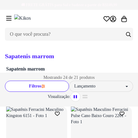
🚚
FRETE GRÁTIS
para Sul e Sudeste a partir de R$149,99
ir para login
ir para login
Sapatenis marrom
Sapatenis marrom
Login necessário
Login necessário
Mostrando 24 de 21 produtos
Faça o login para adicionar o produto aos favoritos
Faça o login para adicionar o produto aos 
Filtros
Sort by
Visualização:
ir para login
ir para login