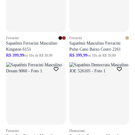
Login necessário
Login necessário
Ferracini
Ferracini
Faça o login para adicionar o produto aos favoritos
Faça o login para adicionar o produto aos 
Sapatênis Ferracini Masculino
Sapatênis Masculino Ferracini
Kingston 6151
Pulse Cano Baixo Couro 2261
R$ 399,99
R$ 399,99
ou 10x de R$ 39,99
ou 10x de R$ 39,99
ir para login
ir para login
Login necessário
Ferracini
Democrata
Faça o login para adicionar o produto aos favoritos