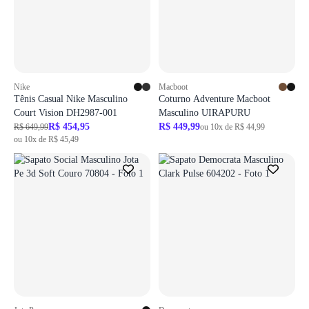
Faça o login para adicionar o produto aos favoritos
Faça o login para adicionar o produto aos 
ir para login
ir para login
Nike
Macboot
Tênis Casual Nike Masculino
Coturno Adventure Macboot
Court Vision DH2987-001
Masculino UIRAPURU
R$ 454,95
R$ 449,99
R$ 649,99
ou 10x de R$ 44,99
ou 10x de R$ 45,49
Login necessário
Login necessário
Faça o login para adicionar o produto aos favoritos
Faça o login para adicionar o produto aos 
ir para login
ir para login