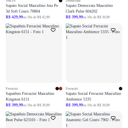
Jota Pe
Democrata
Sapato Social Masculino Jota Pe
Sapato Democrata Masculino
3d Soft Couro 70804
Clark Pulse 604202
R$ 429,99
R$ 399,99
ou 10x de R$ 42,99
ou 10x de R$ 39,99
Login necessário
Login necessário
Faça o login para adicionar o produto aos favoritos
Faça o login para adicionar o produto aos 
ir para login
ir para login
Ferracini
Ferracini
Sapatênis Ferracini Masculino
Sapato Social Ferracini Masculino
Kingston 6151
Ambience 5335
R$ 399,99
R$ 399,99
ou 10x de R$ 39,99
ou 10x de R$ 39,99