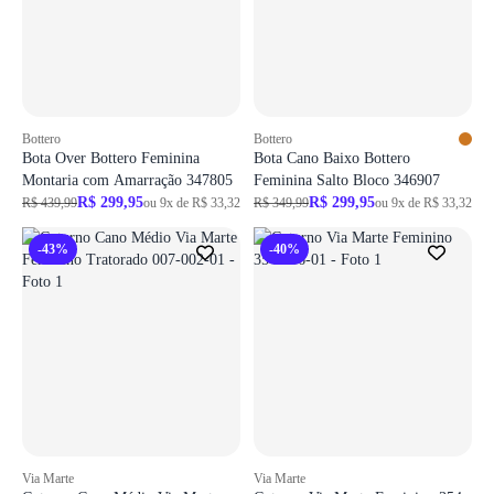
ir para login
ir para login
Bottero
Bottero
Bota Over Bottero Feminina
Bota Cano Baixo Bottero
Montaria com Amarração 347805
Feminina Salto Bloco 346907
R$ 299,95
R$ 299,95
R$ 439,99
ou 9x de R$ 33,32
R$ 349,99
ou 9x de R$ 33,32
-43%
-40%
Login necessário
Login necessário
Faça o login para adicionar o produto aos favoritos
Faça o login para adicionar o produto aos 
ir para login
ir para login
Via Marte
Via Marte