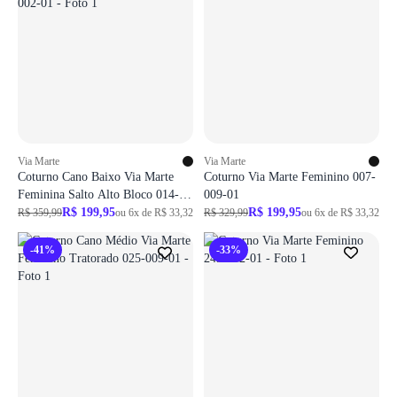
Via Marte
Via Marte
Coturno Cano Baixo Via Marte
Coturno Via Marte Feminino 007-
Feminina Salto Alto Bloco 014-
009-01
002-01
R$ 199,95
R$ 199,95
R$ 359,99
ou 6x de R$ 33,32
R$ 329,99
ou 6x de R$ 33,32
-41%
-33%