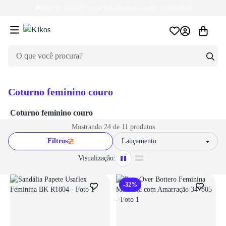
Login necessário
🚚
FRETE GRÁTIS
para Sul e Sudeste a partir de R$149,99
Faça o login para adicionar o produto aos favoritos
ir para login
Coturno feminino couro
Coturno feminino couro
Mostrando 24 de 11 produtos
Filtros
Sort by
Visualização:
-32%