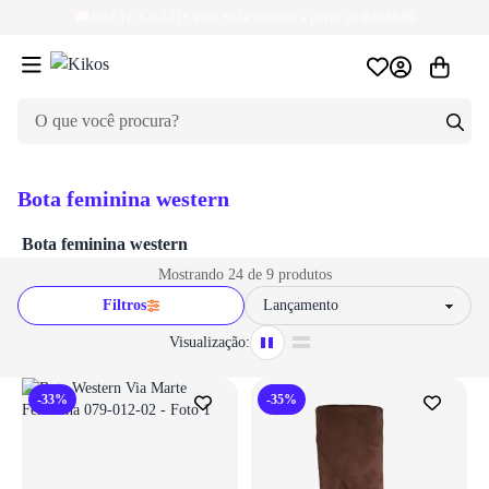
🚚
FRETE GRÁTIS
para Sul e Sudeste a partir de R$149,99
Bota feminina western
Bota feminina western
Mostrando 24 de 9 produtos
Filtros
Sort by
Visualização:
-33%
-35%