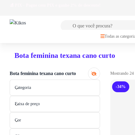
Faç

FRETE GRÁTIS
para Sul e Sudeste a partir de R$149,99
Todas as categori
Bota feminina texana cano curto
Bota feminina texana cano curto
Mostrando 24 
-34%
Categoria
Faixa de preço
Cor