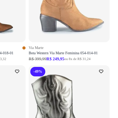
Via Marte
54-018-01
Bota Western Via Marte Feminina 054-014-01
R$ 399,99
R$ 249,95
33,32
ou 8x de R$ 31,24
-49%