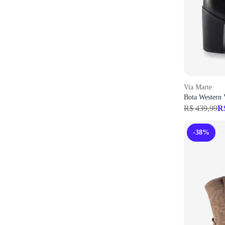
Via Marte
Bota Western 
R$ 439,99
R
-38%