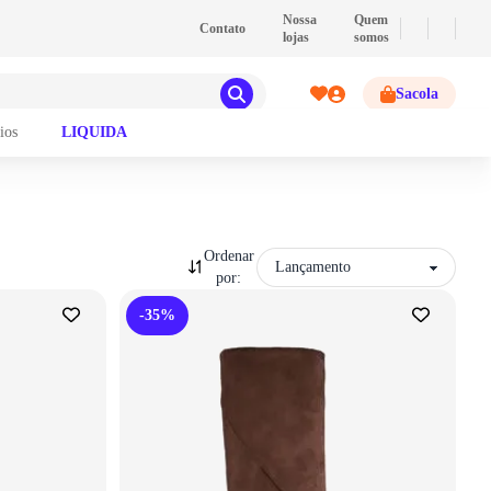
💰
PIX
- Pague com PIX e ganhe 2% de desconto!
Nossa
Quem
Contato
lojas
somos
Sacola
ios
LIQUIDA
Ordenar
Sort by
por:
-35%