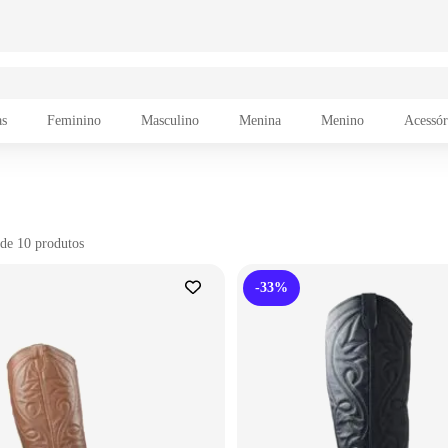
a o login para adicionar o produto aos favoritos
ir para login
as
Feminino
Masculino
Menina
Menino
Acessór
de 10 produtos
-33%