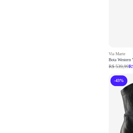
Via Marte
Bota Western 
R$ 539,99
R
-43%