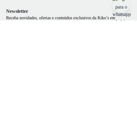
Newsletter
Receba novidades, ofertas e conteúdos exclusivos da Kiko’s em
primeira mão!
Ao se cadastrar você irá concordar com a nossa
política de privacidade
Cadastrar-se
Institucional
Ajuda e suporte
Cashback Kikos
Cupom de desconto
Como comprar
Defeito
Como pagar
Política de devolução
Nossas lojas
Políticas de troca
Quem somos
Políticas de privacidade
Prazo de entrega