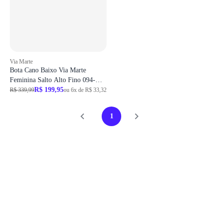
Via Marte
Bota Cano Baixo Via Marte
Feminina Salto Alto Fino 094-
003-01
R$ 199,95
R$ 339,99
ou 6x de R$ 33,32
1