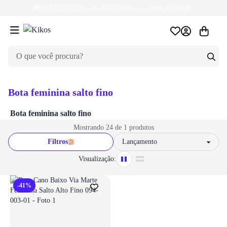
🚚
FRETE GRÁTIS
para Sul e Sudeste a partir de R$149,99
Bota feminina salto fino
Bota feminina salto fino
Mostrando 24 de 1 produtos
Filtros
Sort by
Visualização:
-41%