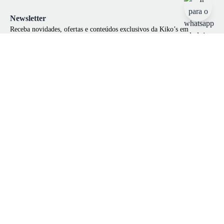
Newsletter
Receba novidades, ofertas e conteúdos exclusivos da Kiko’s em
primeira mão!
Ao se cadastrar você irá concordar com a nossa
política de privacidade
Cadastrar-se
Institucional
Ajuda e suporte
Cashback Kikos
Cupom de desconto
Como comprar
Defeito
Como pagar
Política de devolução
Nossas lojas
Políticas de troca
Quem somos
Políticas de privacidade
Prazo de entrega