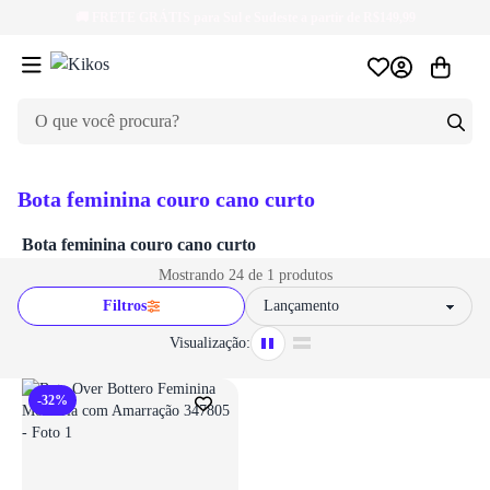
🚚
FRETE GRÁTIS
para Sul e Sudeste a partir de R$149,99
Bota feminina couro cano curto
Bota feminina couro cano curto
Mostrando 24 de 1 produtos
Filtros
Sort by
Visualização:
-32%