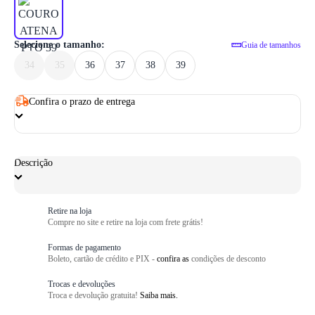
1
/ 6
Selecione o tamanho:
Guia de tamanhos
34
35
36
37
38
39
Confira o prazo de entrega
Descrição
Retire na loja
Compre no site e retire na loja com frete grátis!
Formas de pagamento
Boleto, cartão de crédito e PIX -
confira as
condições de desconto
Trocas e devoluções
Troca e devolução gratuita!
Saiba mais.