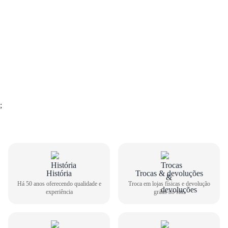
;
GUIA DE TAMANHOS
História
Trocas & devoluções
Há 50 anos oferecendo qualidade e
Troca em lojas físicas e devolução
experiência
grátis no site
Bota Western Via Marte Feminina 079-010-01
Como medir seu pé